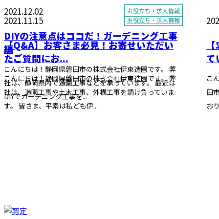
2021.12.02
お役立ち・求人情報
2021.11.15
202
お役立ち・求人情報
DIYの注意点はココだ！ガーデニング工事
【Q&A】お客さま必見！お寄せいただい
【
編
たご質問にお...
て
こんにちは！静岡県磐田市の株式会社伊東造園です。 弊
こんにちは！静岡県磐田市の株式会社伊東造園です。 弊
こ
社は、静岡県内で造園工事などを承っています。 最近は
社は、造園工事や土木工事、外構工事を請け負っていま
田
DIYでガーデニング工事を...
す。 皆さま、平素は私ども伊...
おり