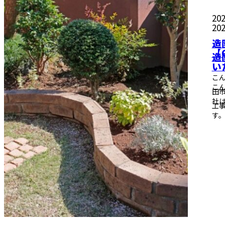
202
202
造
【
造
い
こ
こ
田
社
工事
す。