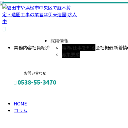
column
コ
ラ
採用情報
業務内容
社員紹介
職場/仕事を知る
会社概要
新着情
募集要項
ム
お問い合わせ
0538-55-3470
HOME
お問い合わせ
コラム