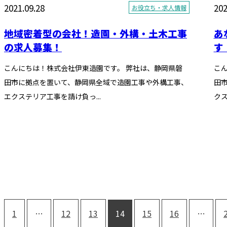
2021.09.28
202
お役立ち・求人情報
地域密着型の会社！造園・外構・土木工事
あ
の求人募集！
す
こんにちは！株式会社伊東造園です。 弊社は、静岡県磐
こ
田市に拠点を置いて、静岡県全域で造園工事や外構工事、
田
エクステリア工事を請け負っ...
クス
1
…
12
13
14
15
16
…