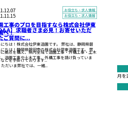
1.12.07
お役立ち・求人情報
1.11.15
お役立ち・求人情報
園工事のプロを目指すなら株式会社伊東
Q&A】求職者さま必見！お寄せいただ
園へ！
たご質問に...
んにちは！株式会社伊東造園です。 弊社は、静岡県磐
んにちは！静岡県磐田市の株式会社伊東造園です。 弊
市に拠点を構え、県内全域で造園工事・外構工事・土木
は、造園工事や土木工事、外構工事を請け負っていま
などを手掛けております...
 ただいま弊社では、一緒...
月別
月を
カテ