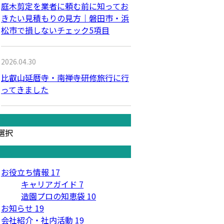
庭木剪定を業者に頼む前に知ってお
きたい見積もりの見方｜磐田市・浜
松市で損しないチェック5項目
2026.04.30
比叡山延暦寺・南禅寺研修旅行に行
ってきました
アーカイブ
選択
ゴリー
お役立ち情報
17
キャリアガイド
7
造園プロの知恵袋
10
お知らせ
19
会社紹介・社内活動
19