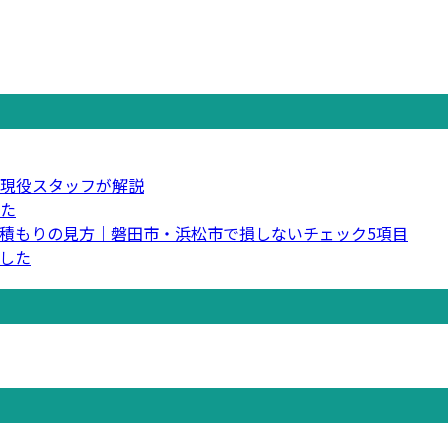
現役スタッフが解説
た
積もりの見方｜磐田市・浜松市で損しないチェック5項目
した