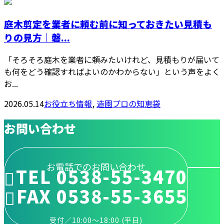
庭木剪定を業者に頼む前に知っておきたい見積も
りの見方｜磐...
「そろそろ庭木を業者に頼みたいけれど、見積もりが届いて
も何をどう確認すればよいのかわからない」という声をよく
お...
2026.05.14
お役立ち情報
,
造園プロの知恵袋
お問い合わせ
お電話でのお問い合わせ
TEL 0538-55-3470
FAX 0538-55-3655
受付／10:00～18:00 (平日)