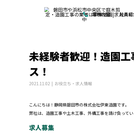
コラム
お役立ち・求人情報
未経験者歓
業務内容
社員紹
未経験者歓迎！造園工
ス！
2021.11.02
お役立ち・求人情報
こんにちは！静岡県磐田市の株式会社伊東造園です。
弊社は、造園工事や土木工事、外構工事を請け負ってい
求人募集