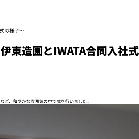
社式の様子～
伊東造園とIWATA合同入社
表など、和やかな雰囲気の中で式を行いました。