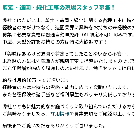
剪定・造園・緑化工事の現場スタッフ募集！
弊社ではただいま、剪定・造園・緑化に関する各種工事に携
経験者の方だけでなく、造園業界に興味をお持ちの未経験の
募集に必要な資格は普通自動車免許（AT限定不可）のみです
中型、大型免許をお持ちの方は特に大歓迎です！
「興味はあるけど造園や剪定ってしたことないから不安…」
未経験の方には先輩職人が親切丁寧に指導いたしますのでご
また年齢層が幅広く風通しのよい社風で、働きやすさには自
給与は月給18万～でございます。
経験者の方はお持ちの資格・能力に応じて変動いたします。
また各種保険や諸手当など福利厚生もバッチリ完備しており
弊社とともに魅力的なお庭づくりに取り組んでいただける方
ご興味ありましたら、
採用情報
で募集要項をご確認の上、ぜ
最後までご覧いただきありがとうございました。