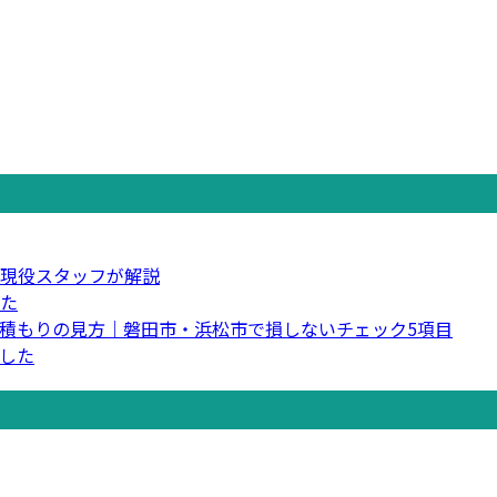
現役スタッフが解説
た
積もりの見方｜磐田市・浜松市で損しないチェック5項目
した