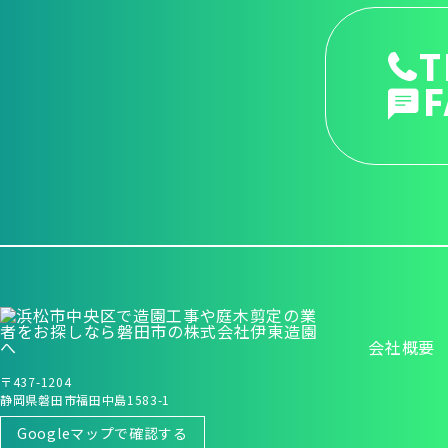
T
F
会社概要
〒437-1204
静岡県磐田市福田中島1583-1
Googleマップで確認する