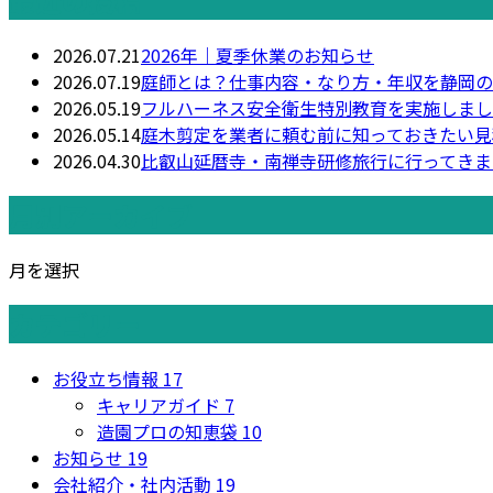
最近の投稿
2026.07.21
2026年｜夏季休業のお知らせ
2026.07.19
庭師とは？仕事内容・なり方・年収を静岡の
2026.05.19
フルハーネス安全衛生特別教育を実施しまし
2026.05.14
庭木剪定を業者に頼む前に知っておきたい見
2026.04.30
比叡山延暦寺・南禅寺研修旅行に行ってきま
月別アーカイブ
月を選択
カテゴリー
お役立ち情報
17
キャリアガイド
7
造園プロの知恵袋
10
お知らせ
19
会社紹介・社内活動
19