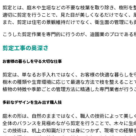
剪定とは、庭木や生垣などの不要な枝葉を取り除き、樹形を
適切に剪定を行うことで、見た目が美しくなるだけでなく、
また、剪定は住宅の景観維持だけでなく、衛生面の管理にも
こうした剪定作業を専門的に行うのが、造園業のプロである
剪定工事の奥深さ
お客様の暮らしを守る大切な仕事
剪定は、単なるお手入れではなく、お客様の快適な暮らしを
樹木の種類や生育環境に応じて最適な方法で枝を整えること
植物の特徴や季節ごとの管理方法に精通した専門業者が行う
多彩なデザインを生み出す職人技
庭木の形は、自然のままではなく、職人の技術によって美し
全体のバランスを見極めながら剪定を行うことで、木々に生
この技術は、机上の知識だけでは身につかず、現場での経験