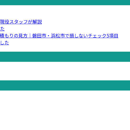
現役スタッフが解説
た
積もりの見方｜磐田市・浜松市で損しないチェック5項目
した