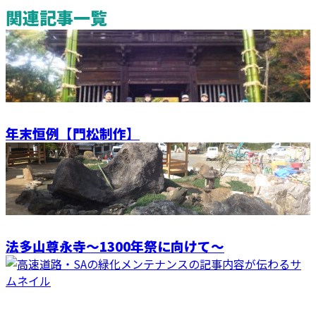
関連記事一覧
年末恒例【門松制作】
法多山尊永寺～1300年祭に向けて～