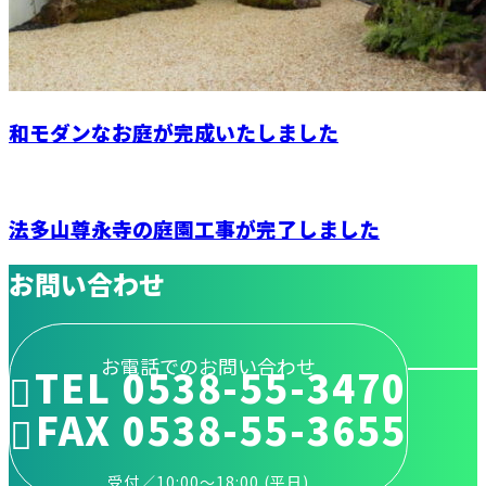
和モダンなお庭が完成いたしました
法多山尊永寺の庭園工事が完了しました
お問い合わせ
お電話でのお問い合わせ
TEL 0538-55-3470
FAX 0538-55-3655
受付／10:00～18:00 (平日)